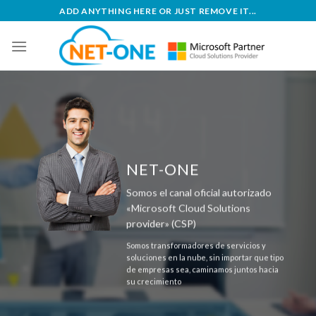
Skip
ADD ANYTHING HERE OR JUST REMOVE IT...
to
content
NET-ONE
Somos el canal oficial autorizado
«Microsoft Cloud Solutions
provider» (CSP)
Somos transformadores de servicios y
soluciones en la nube, sin importar que tipo
de empresas sea, caminamos juntos hacia
su crecimiento