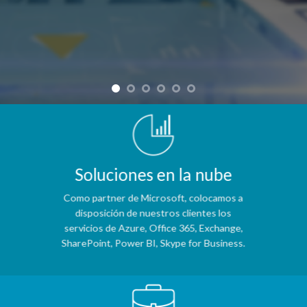
Soluciones en la nube
Como partner de Microsoft, colocamos a
disposición de nuestros clientes los
servicios de Azure, Office 365, Exchange,
SharePoint, Power BI, Skype for Business.